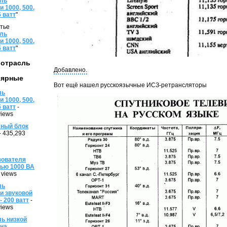
ель
 1000, 500,
5 ватт
"
атье
ель
 1000, 500,
5 ватт
"
 отрасль
Добавлено.
лярные
Вот ещё нашел русскоязычные ИСЗ-ретрансляторы
ль
 1000, 500,
5 ватт
-
views
ный блок
- 435,293
зователя
ью 1000 ВА
 views
ль
и звуковой
- 200 ватт
-
views
ль низкой
 на