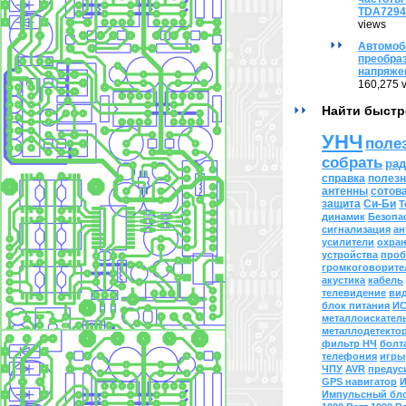
TDA729
views
Автомоб
преобра
напряже
160,275 
Найти быстр
УНЧ
поле
собрать
рад
справка
полезн
антенны
сотов
защита
Си-Би
Т
динамик
Безопа
сигнализация
ан
усилители
охра
устройства
проб
громкоговорите
акустика
кабель
телевидение
ви
блок питания
И
металлоискател
металлодетекто
фильтр НЧ
болт
телефония
игры
ЧПУ
AVR
предус
GPS навигатор
Импульсный бло