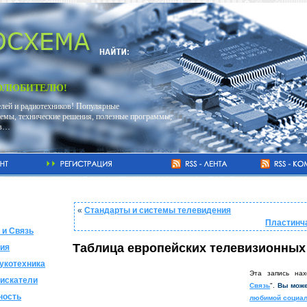
ИОЛЮБИТЕЛЮ!
лей и радиотехников! Популярные
емы, технические решения, полезные программы,
тв…
«
Стандарты и системы телевидения
Пластинч
 и Связь
Таблица европейских телевизионных
ия
укотехника
Эта запись нах
искатели
Связь
".
Вы мож
ность
любимой социал