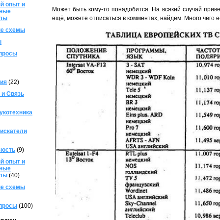
й опыт и
Может быть кому-то понадобится. На всякий случай приве
ные
лы
ещё, можете отписаться в комментах, найдём. Много чего 
е схемы
ы
просы
ия
(22)
 и Связь
укотехника
искатели
ность
(9)
й опыт и
ные
лы
(40)
е схемы
просы
(100)