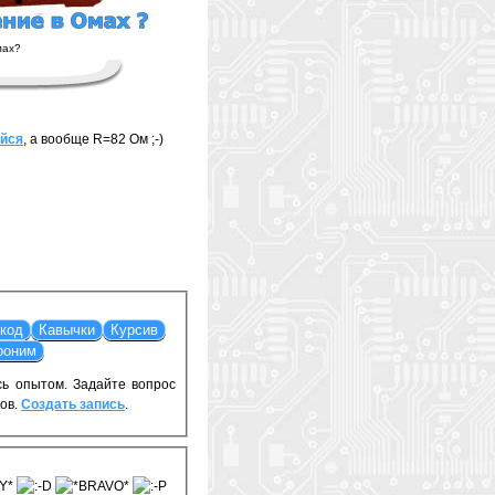
мах?
уйся
, а вообще R=82 Ом ;-)
сь опытом. Задайте вопрос
ов.
Создать запись
.