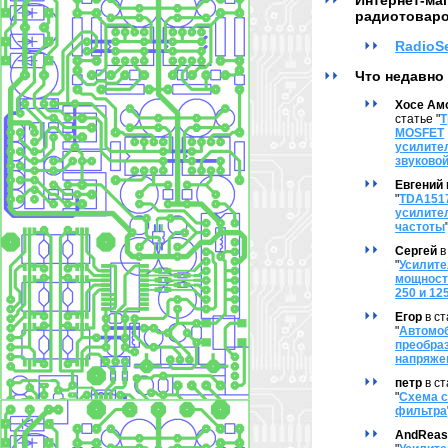
Интернет-ма
радиотовар
RadioSe
Что недавно
Хосе Ам
статье "
Т
MOSFET
усилите
звуково
Евгений
"
TDA1517
усилите
частоты
Сергей
в
"
Усилит
мощности
250 и 12
Егор
в ст
"
Автомо
преобра
напряже
петр
в ст
"
Схема с
фильтра
AndRea