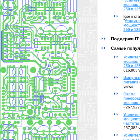
"
Усилит
мощности
250 и 12
Igor
в ст
"
Усилит
мощности
250 и 12
Поддержи IT
Самые попу
Усилите
мощности
250 и 12
616,803 
Импульс
питания
views
Схема
преобра
мощност
- 267,922
Усилите
мощност
частоты 
257,382 
Усилите
частоты