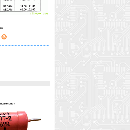
ах
)
бязательно)