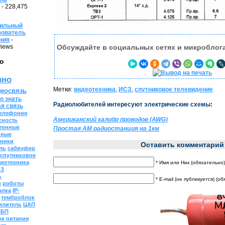
4
- 228,475
ильный
зователь
ния
-
views
Обсуждайте в социальных сетях и микроблог
о
зно
Метки:
видеотехника
,
ИСЗ
,
спутниковое телевидение
иосвязь
о знать
Радиолюбителей интересуют электрические схемы:
ая связь
елефония
Американский калибр проводов (AWG)
сность
тенные
Простая АМ радиостанция на 1км
нные
ники
Оставить комментарий
ль
сабвуфер
спутниковое
деотехника
* Имя или Ник (обязательно
СЗ
ь
* E-mail (не публикуется) (о
р
роботы
алка
IP-
темброблок
илитель
ЦАП
ИБП
к питания