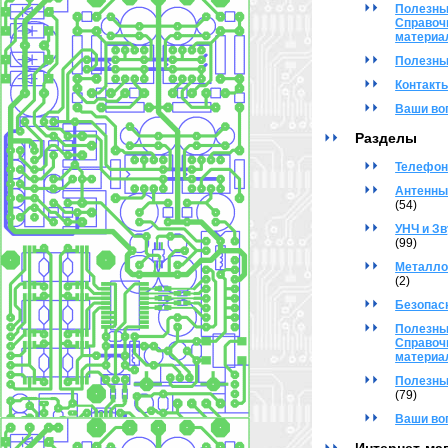
Полезны
Справоч
материа
Полезны
Контакт
Ваши во
Разделы
Телефон
Антенны
(54)
УНЧ и Зв
(99)
Металло
(2)
Безопас
Полезны
Справоч
материа
Полезны
(79)
Ваши во