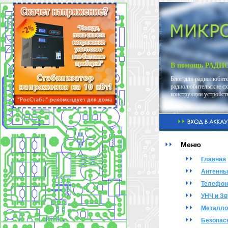
В помощь РАД
Блог для радиолюбите
радиолюбительские сх
конструкции устройс
Меню
Главная
Антенны
Телефон
УНЧ и Зв
Металло
Безопас