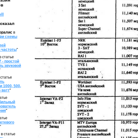
газин
ов
ll
 сказал
оралис
в
ри схемы
лей
й частоты
"
в статье
 - простой
ль звуковой
"
 статье
ель
 1000, 500,
5 ватт
"
атье
бильный
зователь
ния
"
атье
етевого
"
s
в статье