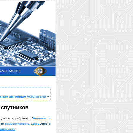
атые антенные усилители
»
 спутников
одится в рубриках: "
Антенны и
ете
комментировать здесь
либо в
ьной сети
.